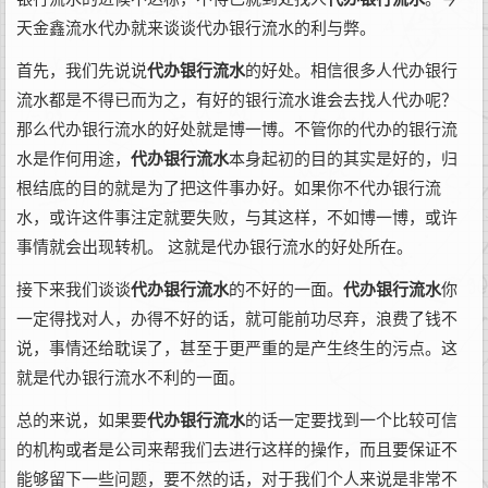
天金鑫流水代办就来谈谈代办银行流水的利与弊。
首先，我们先说说
代办银行流水
的好处。相信很多人代办银行
流水都是不得已而为之，有好的银行流水谁会去找人代办呢？
那么代办银行流水的好处就是博一博。不管你的代办的银行流
水是作何用途，
代办银行流水
本身起初的目的其实是好的，归
根结底的目的就是为了把这件事办好。如果你不代办银行流
水，或许这件事注定就要失败，与其这样，不如博一博，或许
事情就会出现转机。 这就是代办银行流水的好处所在。
接下来我们谈谈
代办银行流水
的不好的一面。
代办银行流水
你
一定得找对人，办得不好的话，就可能前功尽弃，浪费了钱不
说，事情还给耽误了，甚至于更严重的是产生终生的污点。这
就是代办银行流水不利的一面。
总的来说，如果要
代办银行流水
的话一定要找到一个比较可信
的机构或者是公司来帮我们去进行这样的操作，而且要保证不
能够留下一些问题，要不然的话，对于我们个人来说是非常不