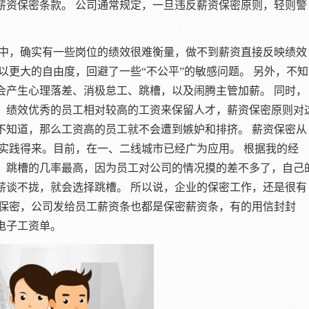
薪资保密条款。
公司通常规定，一旦违反薪资保密原则，轻则警
中，确实有一些岗位的绩效很难衡量，做不到薪资直接反映绩效
以更大的自由度，回避了一些“不公平”的敏感问题。
另外，不知
会产生心理落差、消极怠工、跳槽，以及闹腾主管加薪。
同时，
，绩效优秀的员工相对较高的工资来保留人才，薪资保密原则对
不知道，那么工资高的员工就不会遭到嫉妒和排挤。
薪资保密从
实践得来。目前，在一、二线城市已经广为应用。
根据我的经
，跳槽的几率最高，因为员工对公司的情况摸的差不多了，自己
薪谈不拢，就会选择跳槽。
所以说，企业的保密工作，还是很有
保密，公司发给员工薪资条也都是保密薪资条，有的用信封封
电子工资单。