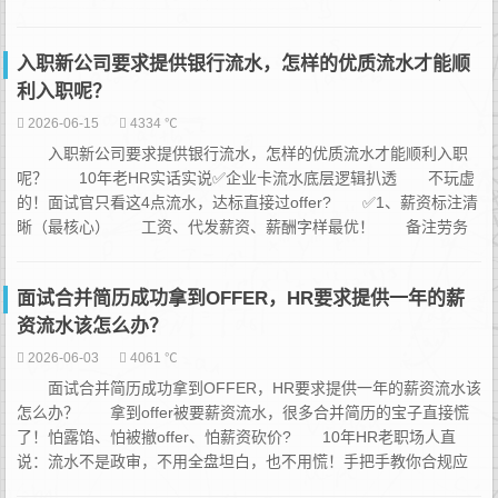
解，不踩雷、不背调翻车，干货直接抄作业? 先讲核心真相
HR要流水，核心是定薪核验，不是专门抓你空窗期！只要你岗位匹
入职新公司要求提供银行流水，怎样的优质流水才能顺
配、能力达标，公司不会因为短暂...
利入职呢？
2026-06-15
4334 ℃
入职新公司要求提供银行流水，怎样的优质流水才能顺利入职
呢？ 10年老HR实话实说✅企业卡流水底层逻辑扒透 不玩虚
的！面试官只看这4点流水，达标直接过offer? ✅1、薪资标注清
晰（最核心） 工资、代发薪资、薪酬字样最优！ 备注劳务
费、转账、红包、绩效补发，统统减分，不算标准薪资流水 ✅
2、近6个月连续不断 大厂/正规企业硬性要求！断月、空窗、临
面试合并简历成功拿到OFFER，HR要求提供一年的薪
时大额转账直接pass 裸辞空...
资流水该怎么办？
2026-06-03
4061 ℃
面试合并简历成功拿到OFFER，HR要求提供一年的薪资流水该
怎么办？ 拿到offer被要薪资流水，很多合并简历的宝子直接慌
了！怕露馅、怕被撤offer、怕薪资砍价? 10年HR老职场人直
说：流水不是政审，不用全盘坦白，也不用慌！手把手教你合规应
对，保住offer！ 先讲真相：HR要流水只有两个目的✅ 1.核