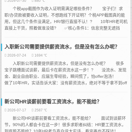
2026-07-30
880 ℃
个税app截图作为收入证明需满足哪些条件？ 宝子们！求
职/办贷款被要收入证明，不想跑线下开证明？个税APP截图真的能
用，但这几个条件没满足，HR/银行直接不认！? 10年HR老司机
直接上干货，照着做准没错? ✅核心条件1：信息完整无遮挡
必须截到个人信息、纳税年度、收入明细、扣缴义务人（公司
名）、税额，缺一项都无效！别只截金额，看不到公司和时间，等
入职新公司需要提供薪资流水，但是没有怎么办呢？
于白截。 ✅核心条件...
2026-07-24
1694 ℃
入职新公司需要提供薪资流水，但是没有怎么办呢？ 很多
宝子跳槽面试谈薪，最后卡在薪资流水这一步！? 没流水、发现
金、副业自由职业、应届生零经验，瞬间慌了，怕offer泡汤！
做了10年HR，实话告诉大家：没有薪资流水，绝对不等于拿不到off
er！教大家几套合规、HR认可的解决办法，亲测有效！ ✅情况
1：之前公司发工资现金/转账 直接打印微信/支付宝/银行卡转账
新公司HR谈薪前要看工资流水，能不能给？
记录！ 标注好每月固定...
2026-07-17
2587 ℃
新公司HR谈薪前要看工资流水，能不能给？ 面试到谈薪环
节，90%的人都会卡在这一步！很多求职者纠结：HR要工资流水，
到底能不能给？10年HR老鸟直白说大实话，看完再也不踩坑！