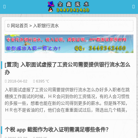
网站首页
>
入职银行流水
[置顶] 入职面试虚报了工资公司需要提供银行流水怎么
办
2018-04-02
6395 ℃
入职面试虚报了工资公司需要提供银行流水怎么办好多入职者在跳
槽换工作面试的时候，ＨＲ会问到你的工资情况，有的人会习惯性
的多报一些，想着也能在新的公司得到更多的薪水。但是殊不知，
ＨＲ也不是省油的灯，他们会在重重面试过后，筛选出几个精英，
然后再进行最终评省。这个时候他们就会要求你们提供半年的工资
银流水。这样无疑给虚报了工资的求职朋友下了一道难题。那么对
个税 app 截图作为收入证明需满足哪些条件？
于这个棘手的问题我们该如何解决呢？其实遇到这样的问题...