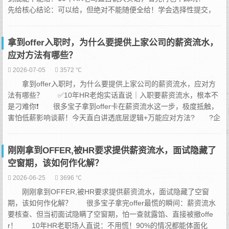
先给核心结论：可以给，但绝对不能随便全给！学会选择性提交，
才是谈薪关键 HR要流水的核心目的只有一个：定薪卡涨幅！行
业默认涨薪区间普遍是10%-30%，你的底薪、绩效流水，直接决定
拿到offer入职时，为什么要提供上家公司的薪资流水，
新公司给你开的薪资上限。 ✅【正...
应对方法有哪些？
2026-07-05
3572 ℃
拿到offer入职时，为什么要提供上家公司的薪资流水，应对方
法有哪些？ ✅10年HR老炮实话直说｜入职要薪资流水，根本不
是刁难你❗️ 很多宝子拿到offer卡在薪资流水这一步，极度抵触，
害怕低薪影响谈薪！今天直白讲透底层逻辑+万能应对方法? ?企
业为什么一定要看薪资流水？ 1.定薪标准：绝大多数公司薪资基
于上家底薪上浮10%-30%，流水是定薪直接依据 2.背调核验：
刚刚拿到OFFER,被HR要求提供薪资流水，面试隐藏了
防止简历虚报...
空窗期，该如何作化解？
2026-06-25
3696 ℃
刚刚拿到OFFER,被HR要求提供薪资流水，面试隐藏了空窗
期，该如何作化解？ 很多宝子拿完offer最慌的瞬间：薪资流水
要核查、但当初面试隐瞒了空窗期，怕一查就露馅、直接被撤offe
r！ 10年HR老职场人直说：不用慌！90%的情况都能体面化