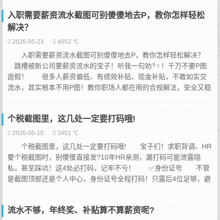
实过往薪资，定你的入职薪资档位 2.简单背调，确认工作真实
入职需要薪资流水截图可别傻傻地去P，教你怎样轻松
性，不是故意找茬...
解决？
2026-05-23
4053 ℃
入职需要薪资流水截图可别傻傻地去P，教你怎样轻松解决？
跳槽被新公司要薪资流水的宝子！听我一句劝?‍♀️！千万不要P图
造假！ 很多人薪资偏低、有绩效补贴、现金补贴，不敢如实交
流水，其实根本不用P图！教你职场人都在用的合规解法，安全又稳
妥！? ✅流水低/薪资有浮动：如实说明+补充证明 很多公司
薪资是底薪+绩效+补贴，流水只显示底薪！直接和HR坦诚沟通，说
个税截图里，这几处一定要打码哦!
明薪资结构，同时附上过往绩效截图、...
2026-05-10
3401 ℃
个税截图里，这几处一定要打码哦! 宝子们！求职背调、HR
要个税截图时，别傻傻直接发?10年HR亲测，漏打码可能泄露隐
私，甚至踩坑！这4处必打码，记牢不亏！ ✅身份证号 不管
是截图顶部还是个人中心，身份证号全程打码！只露后4位足够，避
免身份信息被盗用，HR只看你任职和纳税记录，不看完整身份证
～ ✅银行卡号 个税绑定的银行卡号，全部涂掉！哪怕只露后
流水不够，年终奖、补贴算不算薪资呢?
6位也不行，防止信息泄露带来资金风...