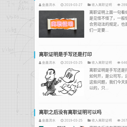
金鑫流水
2019-03-27
收入离职证明
289
离职证明上面一句看
是见怪不怪了，一般
合劳动法的规定，也
们一定要...
离职证明是手写还是打印
金鑫流水
2019-03-25
收入离职证明
646
离职证明是手写还是
如何开，是公司写，
这些问题，我们今天
以的，只...
离职之后没有离职证明可以吗
金鑫流水
2019-03-25
收入离职证明
267