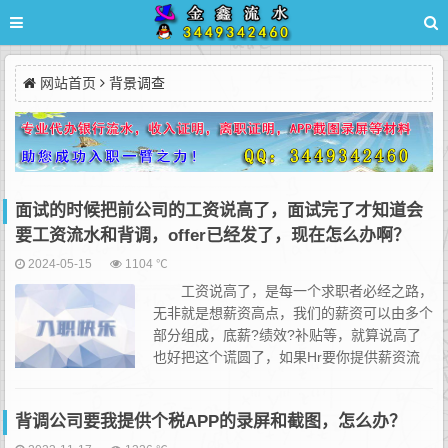
网站首页
背景调查
面试的时候把前公司的工资说高了，面试完了才知道会
要工资流水和背调，offer已经发了，现在怎么办啊？
2024-05-15
1104 ℃
工资说高了，是每一个求职者必经之路，
无非就是想薪资高点，我们的薪资可以由多个
部分组成，底薪?绩效?补贴等，就算说高了
也好把这个谎圆了，如果Hr要你提供薪资流
水，你可以和新公司的HR说，部分奖金公司
现金发放的，可以去以前的公司开个证明，但是一般宝贝都不会再
背调公司要我提供个税APP的录屏和截图，怎么办？
去...