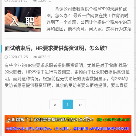
2023-11-17
1326 ℃
背调公司要我提供个税APP的录屏和截
图，怎么办？ 最近一位网友在找工作背调时
遇到了一个难题，公司让他提供个税APP的录
屏和截图，他不愿意，问大家，这种行为违法
吗？ 有人觉得公司违法了，等于让楼主出卖
隐私才录用他，非常不合...
面试结束后，HR要求提供薪资证明，怎么破？
2020-07-25
4073 ℃
有些企业的HR会要求求职者提供薪资证明，尤其是对于“骑驴找马”
的求职者，HR不便于进行背景调查，更倾向于让求职者提供薪资证
明。面对这种情况，根据前程无忧论坛的调查数据显示，有26%的
受访者愿意提供薪资证明，其余的受访者要么拒绝提供，要么直接
不选择这样的公司。如果HR执意要求你提供薪资证明，求职者该怎
么做呢？以下方法仅供参考：1.面试时HR要求提供上家薪资证明在
‹‹
1
››
HR询问你的期望薪资以后，在HR要求你...