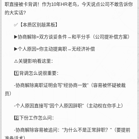
职直接被卡背调！作为10年HR老鸟，今天说点公司不敢告诉你
的大实话?
✅【本质区别敲黑板】
▶️协商解除=双方谈妥条件→和平分手（公司提补偿方案）
▶️个人原因=你主动提离职→无经济补偿
⚠️关键影响看这里：
1️⃣背调怎么说很重要：
-协商解除离职证明会写"经协商一致"（容易被怀疑被裁
员）
-个人原因直接写"因个人原因辞职"（主动权在你手上）
2️⃣下份工作怎么问：
-协商解除容易被追问："为什么不是正常辞职？"（要提前
准备话术）