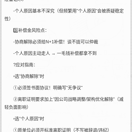
-个人原因基本不深究（但频繁用"个人原因"会被质疑稳定
性）
3️⃣补偿金风险点：
-协商解除必须给N+1补偿！谈不拢可以仲裁
-个人原因主动走人 → 一毛钱补偿都拿不到
?应对指南：
▫️选"协商解除"时
①必须签书面协议！明确写"无争议"
②离职证明要求加上"因公司战略调整/架构优化解除"（减
轻负面影响）
▫️选"个人原因"时
①原单位必须开标准离职证明（不写被辞退/违纪）