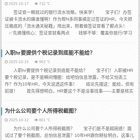
2025-10-17
732 ℃
签证官一眼就过的银行流水攻略，快来学！ 宝子们！办签
证被卡流水的痛谁懂啊！作为帮N多同事搞定过签证的HR，今天把
压箱底的「流水通关秘籍」甩出来，照着做签证官看了都点头！
✅先搞懂核心：签证官就看两点 钱够不够：覆盖你旅行/学习
所有费用（别问能不能少，按要求多准备20%最稳妥） 钱来的
正：别突然存一大笔！工资卡最好，每月固定进账超加分 ✅3步
入职hr要提供个税记录到底能不能给？
搞定完美流水 选对卡：...
2025-10-15
963 ℃
入职hr要提供个税记录到底能不能给？ 宝子们！入职被HR
要个税记录，是不是瞬间懵圈：给吧怕信息泄露，不给又怕丢工
作？作为10年HR，今天说透这件事！ 结论先摆这：能给，但有
前提！ 首先得想明白，HR要这个不是没事找事——主要是核实
你上份工作的薪资真实性（毕竟个税能对应收入），还有确认你是
否断缴个税，避免后续社保公积金对接出问题。 但给之前，这3
为什么公司要个人所得税截图？
件事必须做，不然容易踩...
2025-10-12
861 ℃
为什么公司要个人所得税截图？ 宝子们是不是超困惑！面
试过了要个税截图，总怕信息泄露？10年HR跟你掰扯明白，这事儿