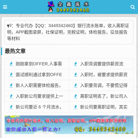
：
专业代办【QQ：3449342460】银行流水账单，收入离职证
明，APP截图录屏，社保证明，完税证明，体检报告，征信报告
等材料
最热文章
刚刚拿到OFFER,人事需
入职背调要提供薪资流
要提供个税截图，有什么目
面试顺利通过拿到OFFE
水，别慌这样准备万无一
入职时，被要求提供薪资
的呢?
R了，通知要一年的个税明
新人入职需要体检报告，
失！
流水怎么办呢？
入职要背调，不要慌记得
细，教你轻松应对。
通过后才发OFFER
入职新公司要求提供上一
提前准备好个税截图就行。
离职证明丢了，新公司入
年的薪资截图，夸大了薪资
新公司要近 6 个月流水，
职急救办法
新公司要离职证明，其实
该如何解决？
不给会被拒录吗？
在查这几件事。