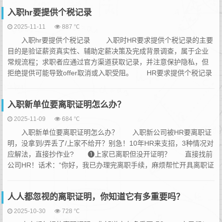
入职hr要提供个税记录
2025-11-11
887 ℃
入职hr要提供个税记录 入职时HR要求提供个税记录的主要
目的是验证薪资真实性、辅助定薪决策及完成背景调查，属于企业
常规流程；求职者应通过官方渠道获取记录，并注意保护隐私，但
拒绝提供可能导致offer取消或入职受阻。 HR要求提供个税记录
的核心原因 ‌验证薪资真实性‌：企业需核实求职者过往收入是否
与简历或面试陈述一致，避免虚报薪资或夸大工作经历。例如，个
入职新单位要离职证明怎么办？
税APP中的纳税明细可直...
2025-11-09
684 ℃
入职新单位要离职证明怎么办？ 入职新公司被HR要离职证
明，没拿到/弄丢了/上家不给开？别急！10年HR来支招，3种情况对
应解法，直接抄作业? ❶上家已离职但没开证明？ 直接找前
公司HR！话术：“你好，我已办理完离职手续，麻烦帮忙开具离职证
明（注明入职离职日期+岗位），电子版/纸质版都可以，谢谢～”正
规公司都会开，这是法定义务！ ❷还没从上家离职（跳槽...
人人都忽视的离职证明，你知道它有多重要吗？
2025-10-30
728 ℃