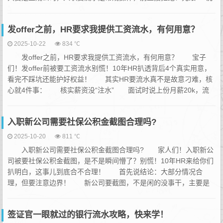
“我整理好后尽快发您”，给双方留余地。 第二步，关键信息必须
“打码”！打开银行APP导出流水后，用图片编辑工具把身份证号、银
发offer之前，HR要求我提供工资流水，有何用意？
行...
2025-10-22
834 ℃
发offer之前，HR要求我提供工资流水，有何用意？ 宝子
们！发offer前被要工资流水别慌！10年HR扒透背后4个真实用意，
看完不踩坑还能护好权益！ 其实HR要流水真不是故意刁难，核
心就4件事： 核实薪资没“注水” 面试时说上份月薪20k，流
水能直接证明——不是不信你，是怕有人虚报薪资骗高offer，等入
职发现能力不匹配，你和公司都浪费时间。 敲定最...
入职新公司需要社保公积金截图合理吗?
2025-10-20
811 ℃
入职新公司需要社保公积金截图合理吗? 家人们！入职新公
司被要社保公积金截图，是不是瞬间懵了？别慌！10年HR来给你们
扒明白，这事儿到底合不合理！ 首先说结论：大部分情况合
理，但要注意边界！ 新公司要截图，不是闲的没事干，主要是
这两个目的： 确认你社保没断缴，避免入职后没法无缝续上，
毕竟断了影响医保报销、买房资格这些 核实你之前的缴费基
签证官一眼就过的银行流水攻略，快来学！
数，很多公司会参考这个定新岗位薪资（比如有些...