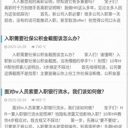
人人都忽视的离职证明，你知道它有多重要吗？ 宝子们！
离职时千万别随手丢离职证明啊！我做HR这么多年，见过太多人因
为这张纸踩坑！ 首先，新公司入职必要！很多公司入职第一天
就收，没有的话可能推迟入职，甚至取消offer！别觉得公司口头说
“没事”就当真，等入职卡壳就晚了！ 其次，社保医保不能断！断
缴影响看病、买房摇号！办社保转移、续缴都要离职证明，没有它
入职需要社保公积金截图该怎么办？
手续根本办不了，到时候补缴又花...
2025-10-28
740 ℃
入职需要社保公积金截图该怎么办？ 家人们！谁懂啊！入
职新公司被要社保公积金截图，当场懵圈的举手?‍♀️！别慌！10年H
R帮你把事儿说明白，3步搞定不踩坑！ 首先咱得知道，公司要
这俩截图不是找茬！主要是确认你上份工作社保没断缴、公积金基
数对不对，避免后续给你参保时出问题，咱自己也能核对信息，双
赢的事儿～ 接下来上干货，怎么快速搞到截图！ 社保截
面对hr人员索要入职银行流水，我们该如何做？
图：打开“国家社会保险公共服务平台...
2025-10-24
865 ℃
面对hr人员索要入职银行流水，我们该如何做？ 宝子们！H
R一要入职银行流水就慌神？怕隐私泄露又怕影响入职？10年HR教
你4步稳应对，既合规又不踩坑！ 第一步，先确认“要不要给”。
只要是正规公司，入职要流水是常规操作，别直接拒绝！先跟HR说