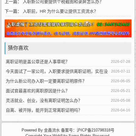
上一篇：
入职新公司要提供个税截图和录屏怎么办？
下一篇：
入职前，HR 为什么要让提供工资流水？
猜你喜欢
离职证明是盖公章还是人事章呢？
2026-07-28
今天面试了一家公司，入职要求提供离职证明，实在没
2026-07-11
有怎么办呢?
为什么新公司办入职一定要离职证明原件？
2026-06-05
面试官最喜欢的离职原因是什么？
2026-05-21
灵活就业、创业，没有离职证明怎么办？
2026-05-08
自离、被开除，能开到正常离职证明吗？
2026-04-16
Powered By
金鑫流水
备案号：沪ICP备210798318号
Copyright Your WebSite.Some Rights Reserved.